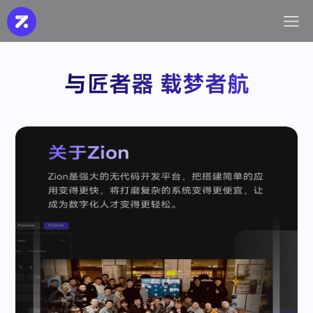
资源中心
价格
案例
AI
帮助文档
帮助文档
教学视频
教学视频
与匠者器 载梦者航
提供详细的产品使用说明和操作指
提供详细的产品使用说明和操作指
通过视频教程加深
通过视频教程加深
南。
南。
使用。
使用。
社区
社区
博客
博客
为开发者提供技术分享、问答讨
为开发者提供技术分享、问答讨
最新的功能介绍、
最新的功能介绍、
论、经验交流的平台
论、经验交流的平台
码资讯。
码资讯。